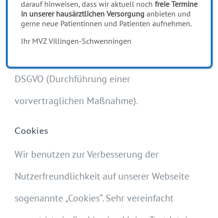
darauf hinweisen, dass wir aktuell noch
freie Termine
für die Nutzung der von Ihnen per
in unserer hausärztlichen Versorgung
anbieten und
gerne neue Patientinnen und Patienten aufnehmen.
Kontaktformular an uns übermittelten
Ihr MVZ Villingen-Schwenningen
Daten ist Art. 6 Abs. 1 S. 1 Buchstabe b)
DSGVO (Durchführung einer
vorvertraglichen Maßnahme).
Cookies
Wir benutzen zur Verbesserung der
Nutzerfreundlichkeit auf unserer Webseite
sogenannte „Cookies“. Sehr vereinfacht