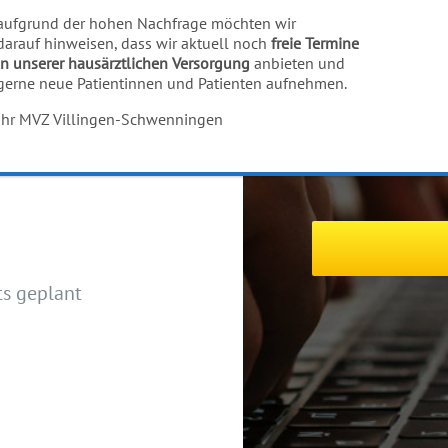
er
116 117
aufgrund der hohen Nachfrage möchten wir
darauf hinweisen, dass wir aktuell noch
freie Termine
in unserer hausärztlichen Versorgung
anbieten und
Beachten Sie
gerne neue Patientinnen und Patienten aufnehmen.
enningen
Bitte beachten
Ihr MVZ Villingen-Schwenningen
formulierte An
hts geplant