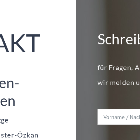
AKT
Schrei
für Fragen, 
en-
wir melden u
gen
gge
ister-Özkan